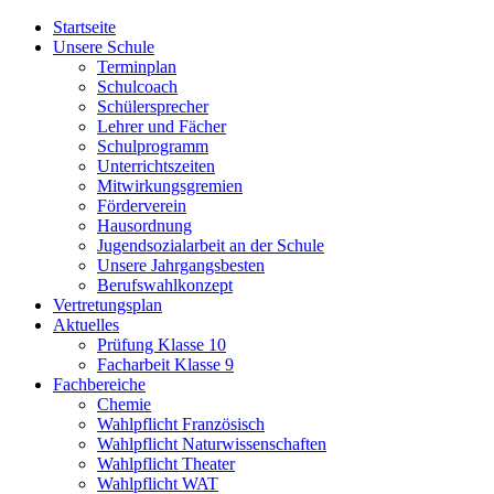
Startseite
Unsere Schule
Terminplan
Schulcoach
Schülersprecher
Lehrer und Fächer
Schulprogramm
Unterrichtszeiten
Mitwirkungsgremien
Förderverein
Hausordnung
Jugendsozialarbeit an der Schule
Unsere Jahrgangsbesten
Berufswahlkonzept
Vertretungsplan
Aktuelles
Prüfung Klasse 10
Facharbeit Klasse 9
Fachbereiche
Chemie
Wahlpflicht Französisch
Wahlpflicht Naturwissenschaften
Wahlpflicht Theater
Wahlpflicht WAT