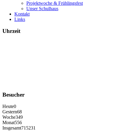
Projektwoche & Frühlingsfest
Unser Schulhaus
Kontakt
Links
Uhrzeit
Besucher
Heute
0
Gestern
68
Woche
349
Monat
556
Insgesamt
715231