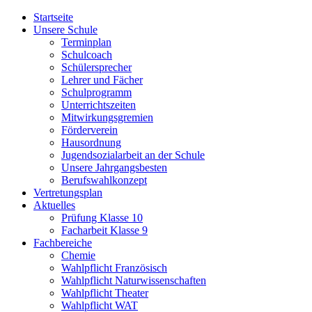
Startseite
Unsere Schule
Terminplan
Schulcoach
Schülersprecher
Lehrer und Fächer
Schulprogramm
Unterrichtszeiten
Mitwirkungsgremien
Förderverein
Hausordnung
Jugendsozialarbeit an der Schule
Unsere Jahrgangsbesten
Berufswahlkonzept
Vertretungsplan
Aktuelles
Prüfung Klasse 10
Facharbeit Klasse 9
Fachbereiche
Chemie
Wahlpflicht Französisch
Wahlpflicht Naturwissenschaften
Wahlpflicht Theater
Wahlpflicht WAT