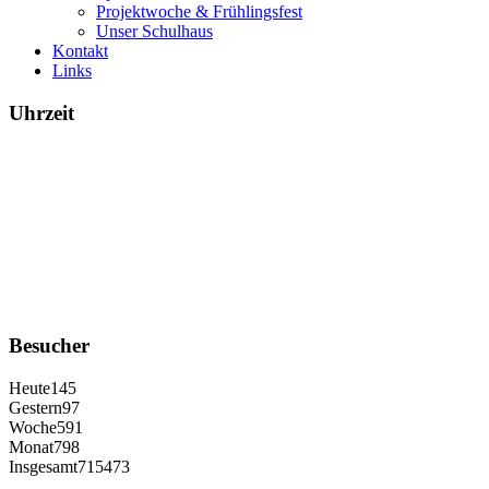
Projektwoche & Frühlingsfest
Unser Schulhaus
Kontakt
Links
Uhrzeit
Besucher
Heute
145
Gestern
97
Woche
591
Monat
798
Insgesamt
715473