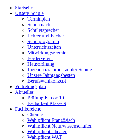
Startseite
Unsere Schule
Terminplan
Schulcoach
Schülersprecher
Lehrer und Fächer
Schulprogramm
Unterrichtszeiten
Mitwirkungsgremien
Förderverein
Hausordnung
Jugendsozialarbeit an der Schule
Unsere Jahrgangsbesten
Berufswahlkonzept
Vertretungsplan
Aktuelles
Prüfung Klasse 10
Facharbeit Klasse 9
Fachbereiche
Chemie
Wahlpflicht Französisch
Wahlpflicht Naturwissenschaften
Wahlpflicht Theater
Wahlpflicht WAT