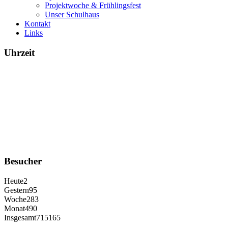
Projektwoche & Frühlingsfest
Unser Schulhaus
Kontakt
Links
Uhrzeit
Besucher
Heute
2
Gestern
95
Woche
283
Monat
490
Insgesamt
715165