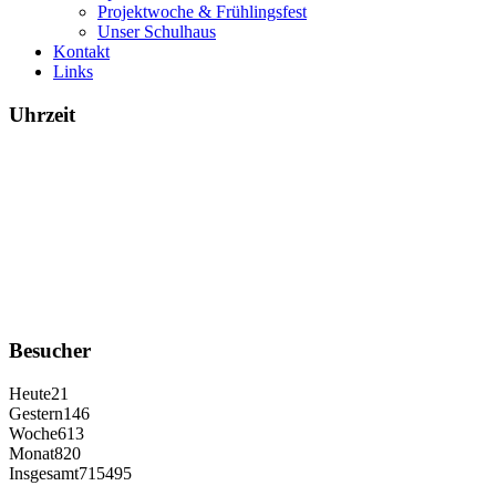
Projektwoche & Frühlingsfest
Unser Schulhaus
Kontakt
Links
Uhrzeit
Besucher
Heute
21
Gestern
146
Woche
613
Monat
820
Insgesamt
715495