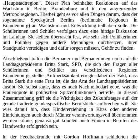
„Hauptstadtregion“. Dieser Plan beinhaltet Reaktionen auf das
Wachstum in Berlin, Brandenburg und in den angrenzenden
Metropolregionen. Hierbei geht es vor allen Dingen darum, dass der
sogenannte Speckgürtel Berlins (berlinnahe Regionen in
Brandenburg) an Wachstum und Entwicklung teilhaben solle. Die
Schülerinnen und Schüler verfolgten dazu eine hitzige Diskussion
im Landtag. Sie stellten überrascht fest, wie sehr sich Politikerinnen
und Politiker gegen andere Meinungen durchsetzen, ihren
Standpunkt verteidigen und dafür sorgen müssen, Gehör zu finden.
Abschließend trafen die Bernauer und Bernauerinnen noch auf die
Landtagspräsidentin Britta Stark, SPD, die sich den Fragen aller
Schülerinnen und Schüler aus verschiedenen Regionen
Brandenburgs stellte. Aufmerksamkeit erregte dabei der Fakt, dass
Britta Stark die erste Frau ist, die das Amt des Landtagspräsidenten
ausübt. Sie selbst sagte, dass es noch Nachholbedarf gebe, was die
Frauenquote in politischen Spitzenfunktionen betreffe. In diesem
Zusammenhang griff sie die Wichtigkeit des Zukunftstages auf, der
gerade tradierte genderspezifische Berufsbilder aufbrechen will. Sie
wies darauf hin, dass Kindererziehung in Kitas oder anderen
Einrichtungen auch durch Männer verantwortungsvoll übernommen
werden könne, genauso gut könnten auch Frauen in Berufen des
Handwerks erfolgreich sein.
In der Feedbackrunde mit Gordon Hoffmann schilderten die