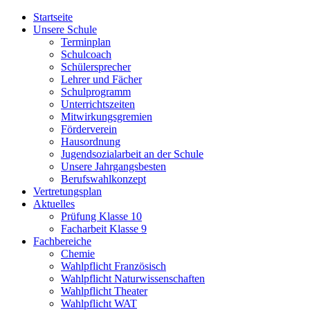
Startseite
Unsere Schule
Terminplan
Schulcoach
Schülersprecher
Lehrer und Fächer
Schulprogramm
Unterrichtszeiten
Mitwirkungsgremien
Förderverein
Hausordnung
Jugendsozialarbeit an der Schule
Unsere Jahrgangsbesten
Berufswahlkonzept
Vertretungsplan
Aktuelles
Prüfung Klasse 10
Facharbeit Klasse 9
Fachbereiche
Chemie
Wahlpflicht Französisch
Wahlpflicht Naturwissenschaften
Wahlpflicht Theater
Wahlpflicht WAT